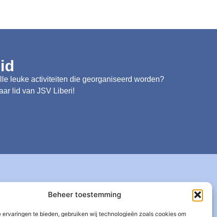
id
alle leuke activiteiten die georganiseerd worden?
ar lid van JSV Liberi!
Zakelijke info
Beheer toestemming
Privacybeleid
 ervaringen te bieden, gebruiken wij technologieën zoals cookies om