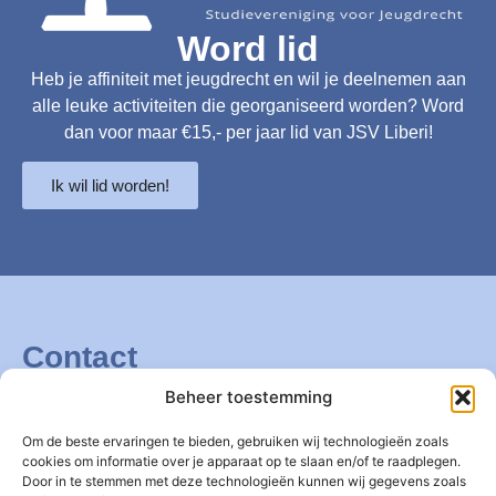
Word lid
Heb je affiniteit met jeugdrecht en wil je deelnemen aan
alle leuke activiteiten die georganiseerd worden? Word
dan voor maar €15,- per jaar lid van JSV Liberi!
Ik wil lid worden!
Contact
JSV Liberi
Beheer toestemming
Steenschuur 25
2311 ES Leiden
Om de beste ervaringen te bieden, gebruiken wij technologieën zoals
cookies om informatie over je apparaat op te slaan en/of te raadplegen.
E-mail:
jsvliberi@law.leidenuniv.nl
Door in te stemmen met deze technologieën kunnen wij gegevens zoals
Zakelijke info